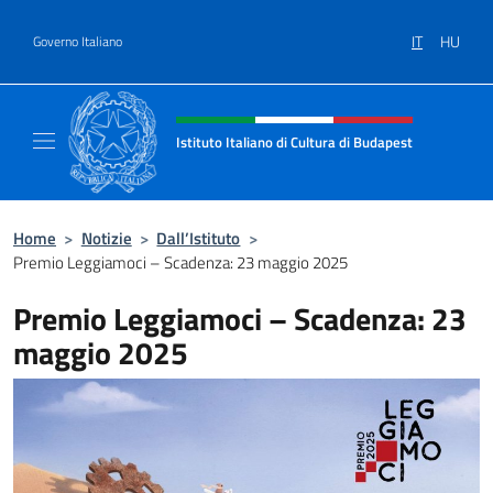
Salta al contenuto
IT
HU
Governo Italiano
Intestazione sito, social e menù
Istituto Italiano di Cultura di Budapest
Il sito ufficiale dell'Istituto Italiano di Cult
Home
>
Notizie
>
Dall’Istituto
>
Premio Leggiamoci – Scadenza: 23 maggio 2025
Premio Leggiamoci – Scadenza: 23
maggio 2025