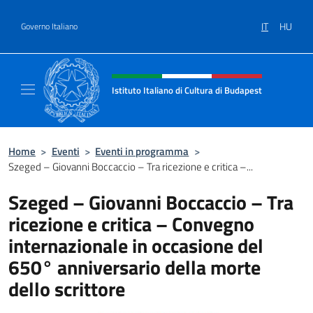
Salta al contenuto
IT
HU
Governo Italiano
Intestazione sito, social e menù
Istituto Italiano di Cultura di Budapest
Il sito ufficiale dell'Istituto Italiano di Cult
Home
>
Eventi
>
Eventi in programma
>
Szeged – Giovanni Boccaccio – Tra ricezione e critica –...
Szeged – Giovanni Boccaccio – Tra
ricezione e critica – Convegno
internazionale in occasione del
650° anniversario della morte
dello scrittore