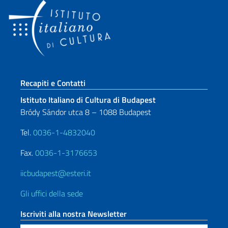
Sezione footer
Recapiti e Contatti
Istituto Italiano di Cultura di Budapest
Bródy Sándor utca 8 – 1088 Budapest
Tel.
0036-1-4832040
Fax.
0036-1-3176653
iicbudapest@esteri.it
Gli uffici della sede
Iscriviti alla nostra Newsletter